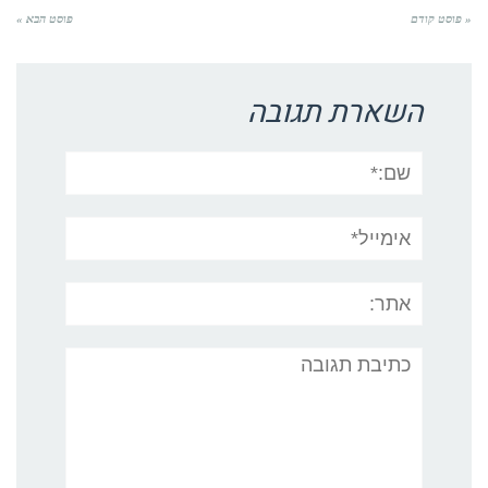
« פוסט קודם
פוסט הבא »
השארת תגובה
שם:*
אימייל*
אתר:
תגובה