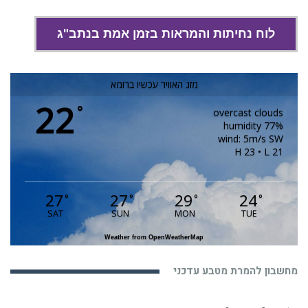
לוח נחיתות והמראות בזמן אמת בנתב"ג
מזג האוויר עכשיו ברומא
22
°
overcast clouds
77% humidity
wind: 5m/s SW
H 23 • L 21
27
27
29
24
°
°
°
°
SAT
SUN
MON
TUE
Weather from OpenWeatherMap
מחשבון להמרת מטבע עדכני