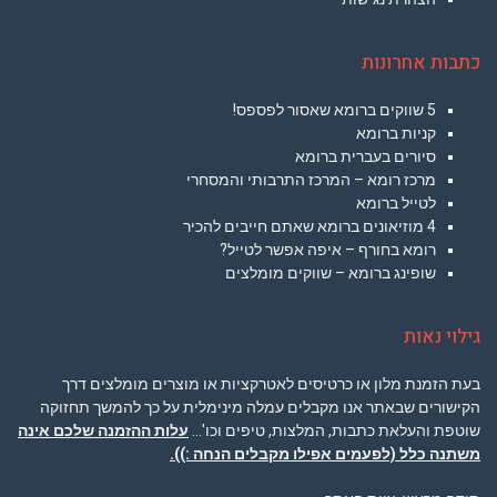
כתבות אחרונות
5 שווקים ברומא שאסור לפספס!
קניות ברומא
סיורים בעברית ברומא
מרכז רומא – המרכז התרבותי והמסחרי
לטייל ברומא
4 מוזיאונים ברומא שאתם חייבים להכיר
רומא בחורף – איפה אפשר לטייל?
שופינג ברומא – שווקים מומלצים
גילוי נאות
בעת הזמנת מלון או כרטיסים לאטרקציות או מוצרים מומלצים דרך
הקישורים שבאתר אנו מקבלים עמלה מינימלית על כך להמשך תחזוקה
שוטפת והעלאת כתבות, המלצות, טיפים וכו'…
עלות ההזמנה שלכם אינה
משתנה כלל (לפעמים אפילו מקבלים הנחה :)).